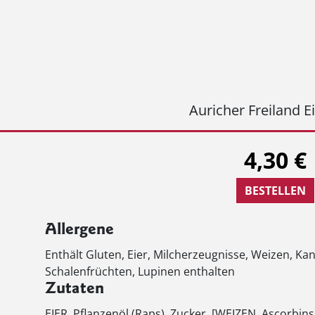
Auricher Freiland E
4,30 €
BESTELLEN
Allergene
Enthält Gluten, Eier, Milcherzeugnisse, Weizen, K
Schalenfrüchten, Lupinen enthalten
Zutaten
EIER, Pflanzenöl (Raps), Zucker,
[WEIZEN, Ascorbins