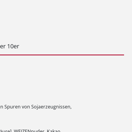
ier 10er
ann Spuren von Sojaerzeugnissen,
äure], WEIZENpuder, Kakao,