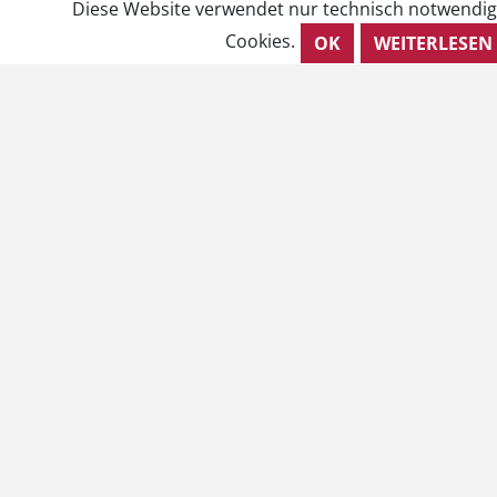
Diese Website verwendet nur technisch notwendi
Cookies.
OK
WEITERLESEN
Rechtliches
AGB
Barrierefreiheit
Impressum
Kontakt
Datenschutzhinweise
VERTRAG WIDERRUFEN