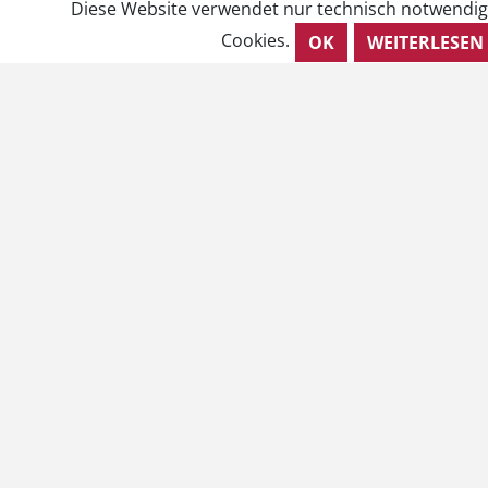
Diese Website verwendet nur technisch notwendi
Cookies.
OK
WEITERLESEN
Rechtliches
AGB
Barrierefreiheit
Impressum
Kontakt
Datenschutzhinweise
VERTRAG WIDERRUFEN