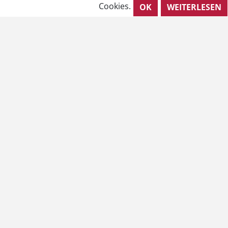
Cookies.
OK
WEITERLESEN
Rechtliches
AGB
Barrierefreiheit
Impressum
Kontakt
Datenschutzhinweise
VERTRAG WIDERRUFEN